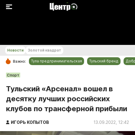
+18...+19 °С
Новости
Золотой квадрат
Тула предпринимательская
Тульский бренд
Доб
Важно:
РУБРИКИ
Спорт
Общество
Тульский «Арсенал» вошел в
Культура
десятку лучших российских
Происшествия
клубов по трансферной прибыли
Спорт
Тульский бренд
ИГОРЬ КОПЫТОВ
13.09.2022, 12:42
Тула предпринимательская