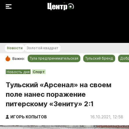
+24...+25 °С
Новости
Золотой квадрат
Тула предпринимательская
Тульский бренд
Доб
Важно:
РУБРИКИ
Новость дня
Спорт
Общество
Тульский «Арсенал» на своем
Культура
поле нанес поражение
Происшествия
питерскому «Зениту» 2:1
Спорт
Тульский бренд
ИГОРЬ КОПЫТОВ
16.10.2021, 12:58
Тула предпринимательская