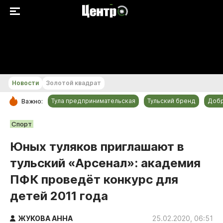
+21...+22 °С
Новости
Золотой квадрат
Тула предпринимательская
Тульский бренд
Доб
Важно:
РУБРИКИ
Спорт
Общество
Юных туляков приглашают в
Культура
тульский «Арсенал»: академия
Происшествия
ПФК проведёт конкурс для
Спорт
детей 2011 года
Тульский бренд
Тула предпринимательская
ЖУКОВА АННА
25.02.2020, 06:51