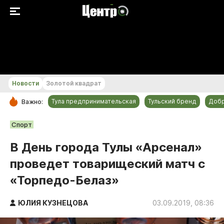
+21...+22 °С
Новости
Золотой квадрат
Тула предпринимательская
Тульский бренд
Доб
Важно:
РУБРИКИ
Спорт
Общество
В День города Тулы «Арсенал»
Культура
проведет товарищеский матч с
Происшествия
«Торпедо-Белаз»
Спорт
Тульский бренд
ЮЛИЯ КУЗНЕЦОВА
03.09.2019, 08:36
Тула предпринимательская