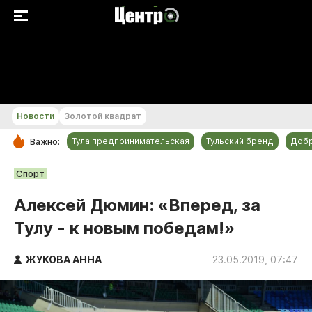
+31...+32 °С
Новости
Золотой квадрат
Тула предпринимательская
Тульский бренд
Доб
Важно:
РУБРИКИ
Спорт
Общество
Алексей Дюмин: «Вперед, за
Культура
Тулу - к новым победам!»
Происшествия
Спорт
ЖУКОВА АННА
23.05.2019, 07:47
Тульский бренд
Тула предпринимательская