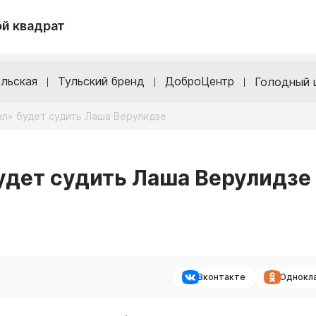
й квадрат
льская
Тульский бренд
ДоброЦентр
Голодный 
ал» будет судить Лаша Верулидзе
удет судить Лаша Верулидзе
Вконтакте
Однокл