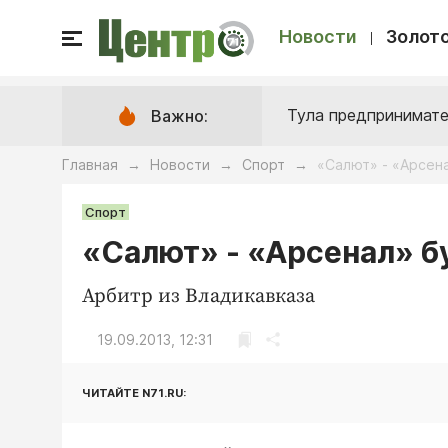
Новости
Золото
Тула предпринимате
Важно:
Главная
Новости
Спорт
«Салют» - «Арсен
→
→
→
Спорт
«Салют» - «Арсенал» б
Арбитр из Владикавказа
19.09.2013, 12:31
ЧИТАЙТЕ N71.RU: