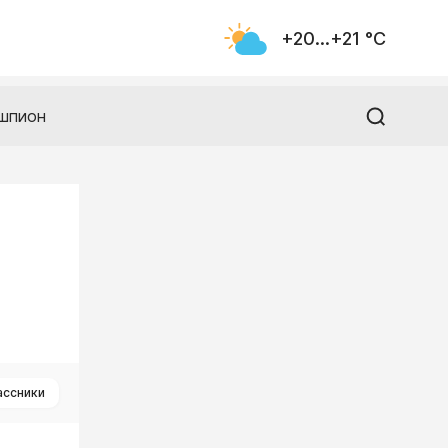
+20...+21 °С
шпион
ассники