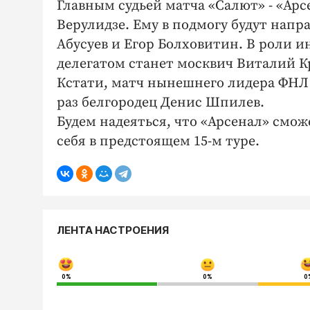
Главным судьей матча «Салют» - «Арс
Верулидзе. Ему в подмогу будут нап
Абусуев и Егор Болховитин. В роли и
делегатом станет москвич Виталий К
Кстати, матч нынешнего лидера ФНЛ 
раз белгородец Денис Шпилев.
Будем надеяться, что «Арсенал» смож
себя в предстоящем 15-м туре.
ЛЕНТА НАСТРОЕНИЯ
0%
0%
0