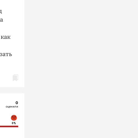
д
а
 как
зать
0
оценили
0%