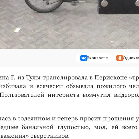
Вконтакте
Однокл
ина Г. из Тулы транслировала в Перископе «т
збивала и всячески обзывала пожилого чел
Пользователей интернета возмутил видеоро
лась в содеянном и теперь просит прощения у
едшее банальной глупостью, мол, ей всег
уважения» сверстников.