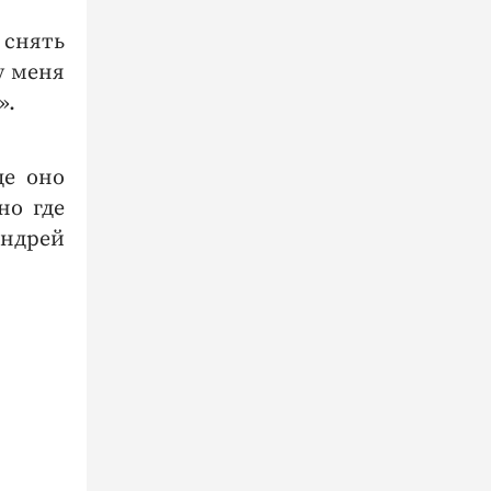
 снять
у меня
т».
де оно
но где
Андрей