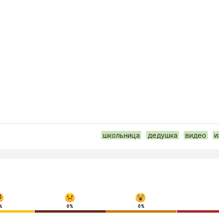
школьница
дедушка
видео
и
%
0%
0%