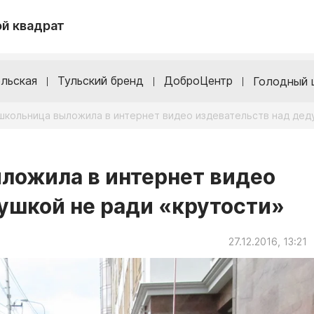
й квадрат
льская
Тульский бренд
ДоброЦентр
Голодный 
школьница выложила в интернет видео издевательств над дед
ложила в интернет видео
ушкой не ради «крутости»
27.12.2016, 13:21