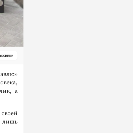
ассники
равлю»
овека,
лик, а
 своей
о лишь