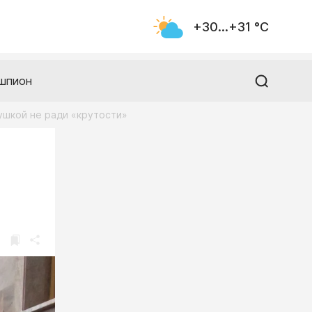
+30...+31 °С
шпион
ушкой не ради «крутости»