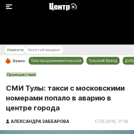
+30...+31 °С
Новости
Золотой квадрат
Тула предпринимательская
Тульский бренд
Доб
Важно:
РУБРИКИ
Происшествия
Общество
СМИ Тулы: такси с московскими
Культура
номерами попало в аварию в
Происшествия
центре города
Спорт
Тульский бренд
АЛЕКСАНДРА ЗАББАРОВА
17.10.2016, 11:16
Тула предпринимательская