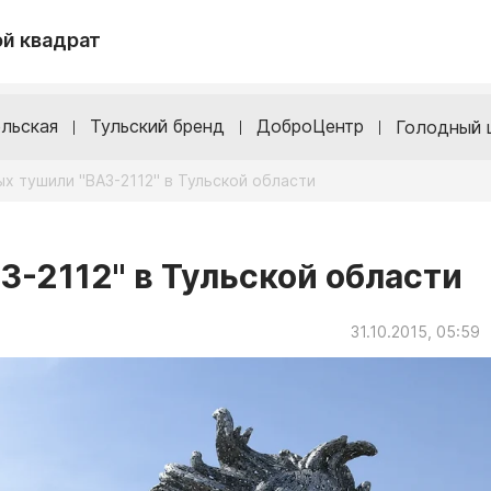
й квадрат
льская
Тульский бренд
ДоброЦентр
Голодный 
х тушили "ВАЗ-2112" в Тульской области
З-2112" в Тульской области
31.10.2015, 05:59