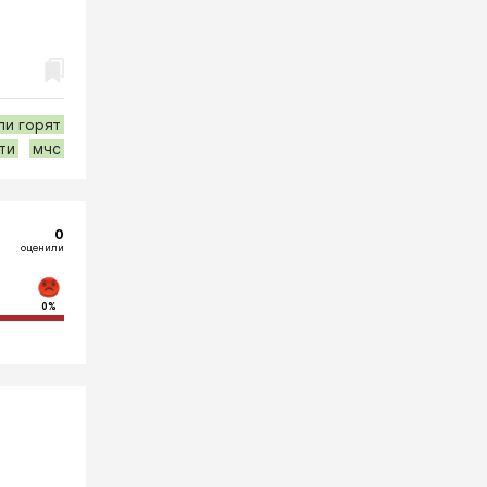
и горят
ти
мчс
0
оценили
0%