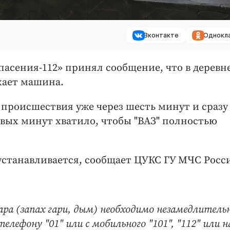
Вконтакте
Однокл
спасения-112» принял сообщение, что в деревн
хает машина.
 происшествия уже через шесть минут и сразу
вых минут хватило, чтобы "ВАЗ" полностью
станавливается, сообщает ЦУКС ГУ МЧС Росс
ра (запах гари, дым) необходимо незамедлитель
елефону "01" или с мобильного "101", "112" или н