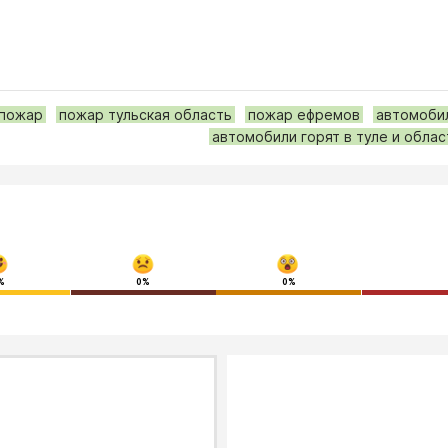
пожар
пожар тульская область
пожар ефремов
автомобил
автомобили горят в туле и облас
%
0%
0%