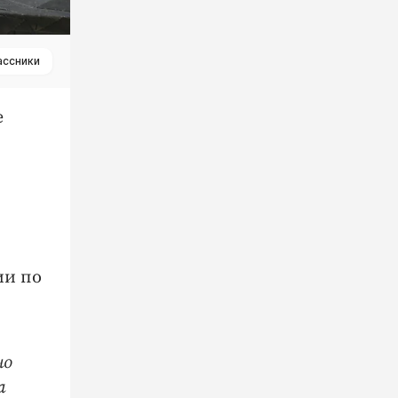
ассники
е
ии по
но
а