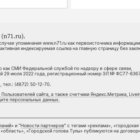
(n71.ru).
случае упоминания www.n71.ru как первоисточника информации
 активная индексируемая ссылка на главную страницу без зак
но как СМИ Федеральной службой по надзору в сфере связи,
й 29 июля 2022 года, регистрационный номер ЭЛ № ФС77-8367
тел.: (4872) 50-12-70.
 Пользователей сайта, а также счетчики Яндекс.Метрика, Livein
щите персональных данных.
паний
» и "
Новости партнеров
" с тегами «реклама», «городская
 «область», «Городской голова Тулы» публикуются на договор