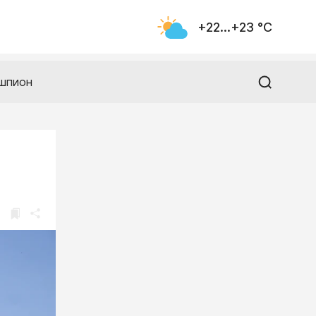
+22...+23 °С
шпион