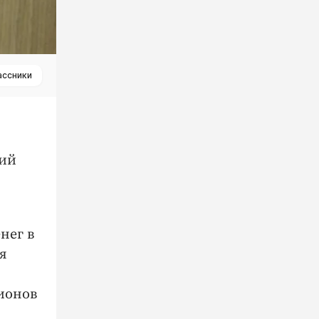
ассники
ший
нег в
я
ионов