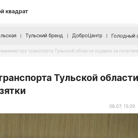
й квадрат
льская
Тульский бренд
ДоброЦентр
Голодный 
амминистра транспорта Тульской области осудили за получен
ранспорта Тульской област
взятки
08.07, 15:29