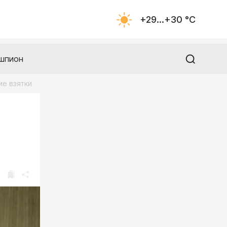
+29...+30 °С
шпион
ие взятки
и