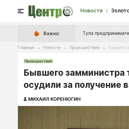
Новости
Золото
Тула предпринимате
Важно:
Главная
Новости
Происшествия
Бывшего з
→
→
→
Происшествия
Бывшего замминистра т
осудили за получение 
МИХАИЛ КОРЕНЮГИН