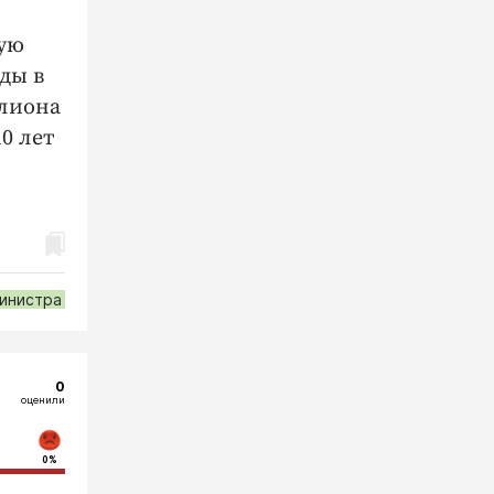
щую
ды в
ллиона
0 лет
инистра
0
оценили
0%