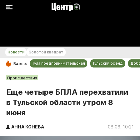
+22...+23 °С
Новости
Золотой квадрат
Тула предпринимательская
Тульский бренд
Доб
Важно:
РУБРИКИ
Происшествия
Общество
Еще четыре БПЛА перехватили
Культура
в Тульской области утром 8
Происшествия
июня
Спорт
Тульский бренд
АННА КОНЕВА
08.06, 10:21
Тула предпринимательская