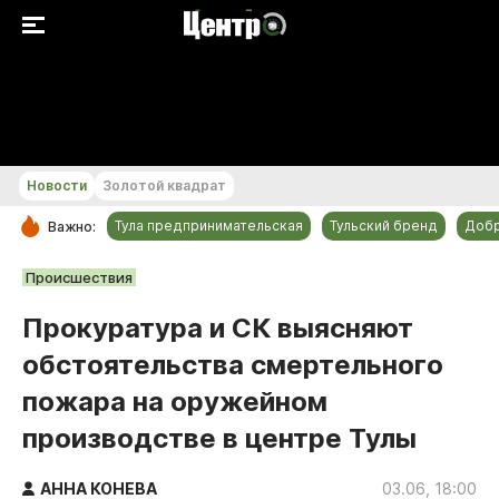
+15...+16 °С
Новости
Золотой квадрат
Тула предпринимательская
Тульский бренд
Доб
Важно:
РУБРИКИ
Происшествия
Общество
Прокуратура и СК выясняют
Культура
обстоятельства смертельного
Происшествия
пожара на оружейном
Спорт
производстве в центре Тулы
Тульский бренд
Тула предпринимательская
АННА КОНЕВА
03.06, 18:00