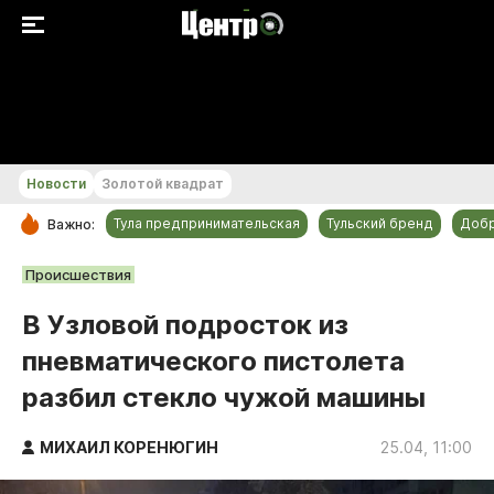
+24...+25 °С
Новости
Золотой квадрат
Тула предпринимательская
Тульский бренд
Доб
Важно:
РУБРИКИ
Происшествия
Общество
В Узловой подросток из
Культура
пневматического пистолета
Происшествия
разбил стекло чужой машины
Спорт
Тульский бренд
МИХАИЛ КОРЕНЮГИН
25.04, 11:00
Тула предпринимательская