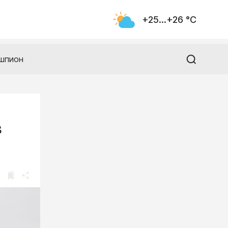
+25...+26 °С
шпион
в