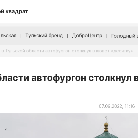
й квадрат
льская
Тульский бренд
ДоброЦентр
Голодный 
 в Тульской области автофургон столкнул в кювет «десятку»
бласти автофургон столкнул 
07.09.2022, 11:16