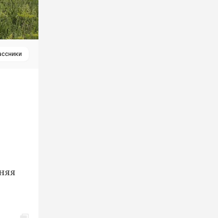
ассники
тняя