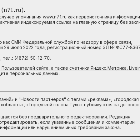
(n71.ru).
случае упоминания www.n71.ru как первоисточника информации
 активная индексируемая ссылка на главную страницу без зак
но как СМИ Федеральной службой по надзору в сфере связи,
й 29 июля 2022 года, регистрационный номер ЭЛ № ФС77-8367
тел.: (4872) 50-12-70.
 Пользователей сайта, а также счетчики Яндекс.Метрика, Livein
щите персональных данных.
паний
» и "
Новости партнеров
" с тегами «реклама», «городская
 «область», «Городской голова Тулы» публикуются на договор
ещаются без предварительного редактирования. Редакция
и отредактировать, если указанные сообщения и комментарии
информации или нарушением иных требований закона.