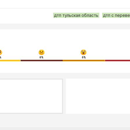
дтп тульская область
дтп с перев
%
0%
0%