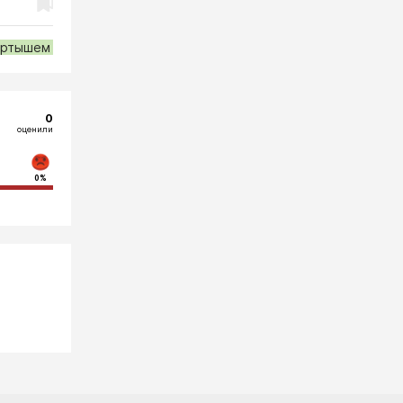
ертышем
0
оценили
0%