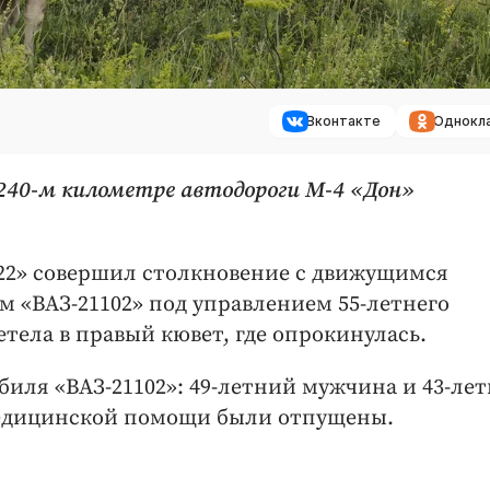
Вконтакте
Однокл
 240-м километре автодороги М-4 «Дон»
022» совершил столкновение с движущимся
 «ВАЗ-21102» под управлением 55-летнего
етела в правый кювет, где опрокинулась.
иля «ВАЗ-21102»: 49-летний мужчина и 43-ле
медицинской помощи были отпущены.