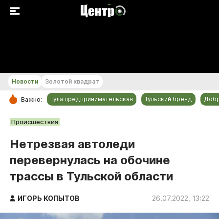
+25...+26 °С
Новости
Золотой квадрат
Тула предпринимательская
Тульский бренд
Доб
Важно:
РУБРИКИ
Происшествия
Общество
Нетрезвая автоледи
Культура
перевернулась на обочине
Происшествия
трассы в Тульской области
Спорт
Тульский бренд
ИГОРЬ КОПЫТОВ
26.07.2022, 13:22
Тула предпринимательская