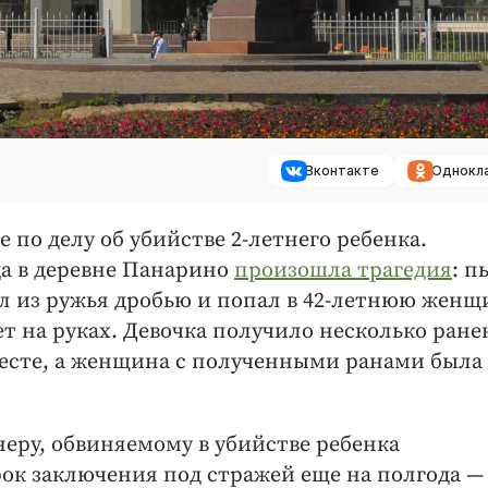
Вконтакте
Однокл
е по делу об убийстве 2-летнего ребенка.
да в деревне Панарино
произошла трагедия
: п
 из ружья дробью и попал в 42-летнюю женщ
ет на руках. Девочка получило несколько ране
 месте, а женщина с полученными ранами была
неру, обвиняемому в убийстве ребенка
к заключения под стражей еще на полгода —