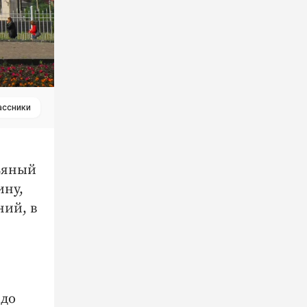
ассники
ьяный
ину,
ний, в
 до