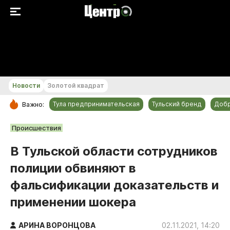
+21...+22 °С
Новости
Золотой квадрат
Тула предпринимательская
Тульский бренд
Доб
Важно:
РУБРИКИ
Происшествия
Общество
В Тульской области сотрудников
Культура
полиции обвиняют в
Происшествия
фальсификации доказательств и
Спорт
применении шокера
Тульский бренд
Тула предпринимательская
АРИНА ВОРОНЦОВА
02.11.2021, 14:20