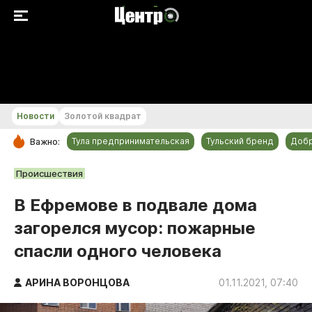
+27...+28 °С
Новости
Золотой квадрат
Тула предпринимательская
Тульский бренд
Доб
Важно:
РУБРИКИ
Происшествия
Общество
В Ефремове в подвале дома
Культура
загорелся мусор: пожарные
Происшествия
спасли одного человека
Спорт
Тульский бренд
АРИНА ВОРОНЦОВА
01.11.2021, 07:40
Тула предпринимательская