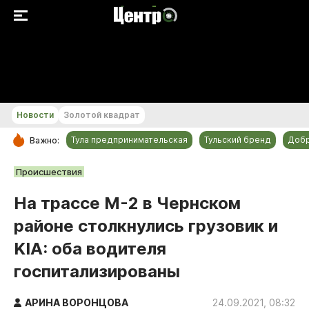
+24...+25 °С
Новости
Золотой квадрат
Тула предпринимательская
Тульский бренд
Доб
Важно:
РУБРИКИ
Происшествия
Общество
На трассе М-2 в Чернском
Культура
районе столкнулись грузовик и
Происшествия
KIA: оба водителя
Спорт
госпитализированы
Тульский бренд
Тула предпринимательская
АРИНА ВОРОНЦОВА
24.09.2021, 08:32