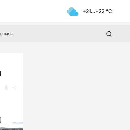
+21...+22 °С
шпион
я