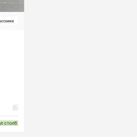
ассники
ил столб