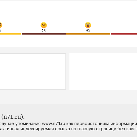
%
0%
0%
(n71.ru).
случае упоминания www.n71.ru как первоисточника информации
 активная индексируемая ссылка на главную страницу без зак