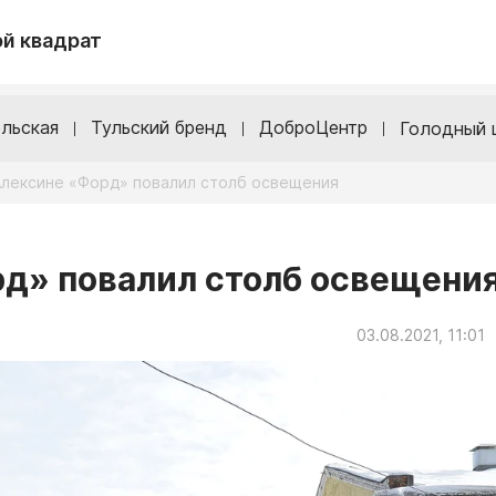
й квадрат
льская
Тульский бренд
ДоброЦентр
Голодный 
Алексине «Форд» повалил столб освещения
д» повалил столб освещени
03.08.2021, 11:01