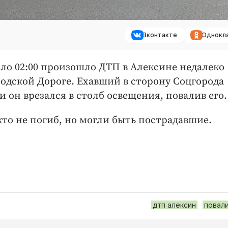
Вконтакте
Однокл
около 02:00 произошло ДТП в Алексине недалеко
родской Дороге. Ехавший в сторону Соцгорода
и он врезался в столб освещения, повалив его.
о не погиб, но могли быть пострадавшие.
дтп алексин
повал