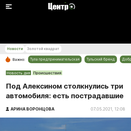
+20...+21 °С
Новости
Золотой квадрат
Тула предпринимательская
Тульский бренд
Доб
Важно:
РУБРИКИ
Новость дня
Происшествия
Общество
Под Алексином столкнулись три
Культура
автомобиля: есть пострадавшие
Происшествия
Спорт
АРИНА ВОРОНЦОВА
07.05.2021, 12:08
Тульский бренд
Тула предпринимательская