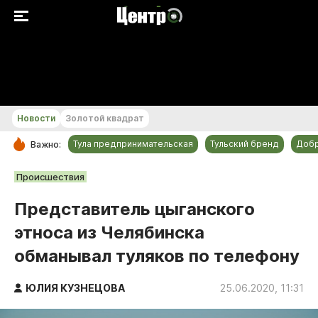
+23...+24 °С
Новости
Золотой квадрат
Тула предпринимательская
Тульский бренд
Доб
Важно:
РУБРИКИ
Происшествия
Общество
Представитель цыганского
Культура
этноса из Челябинска
Происшествия
обманывал туляков по телефону
Спорт
Тульский бренд
ЮЛИЯ КУЗНЕЦОВА
25.06.2020, 11:31
Тула предпринимательская