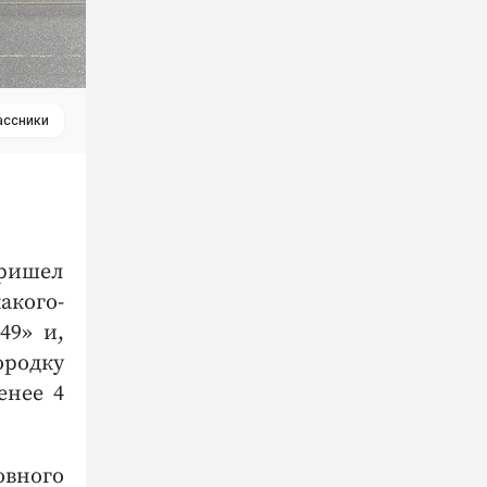
ассники
пришел
акого-
49» и,
ородку
енее 4
вного