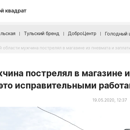
й квадрат
льская
Тульский бренд
ДоброЦентр
Голодный 
й области мужчина пострелял в магазине из пневмата и заплат
чина пострелял в магазине и
а это исправительными работ
19.05.2020, 12:37