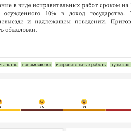
ние в виде исправительных работ сроком на 1
осужденного 10% в доход государства. 
евыезде и надлежащем поведении. Приго
ть обжалован.
иганство
новомосковск
исправительные работы
тульская
%
0%
0%