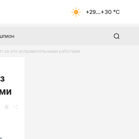
+29...+30 °С
шпион
ит за это исправительными работами
з
ами