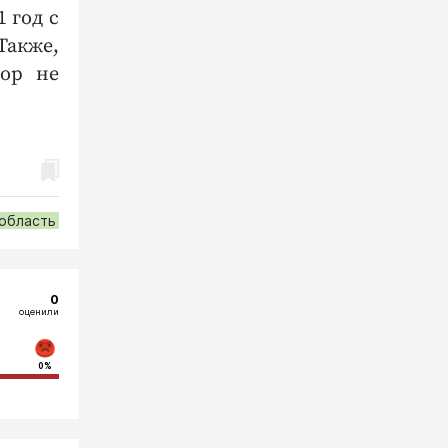
 год с
Также,
вор не
 область
0
оценили
0%