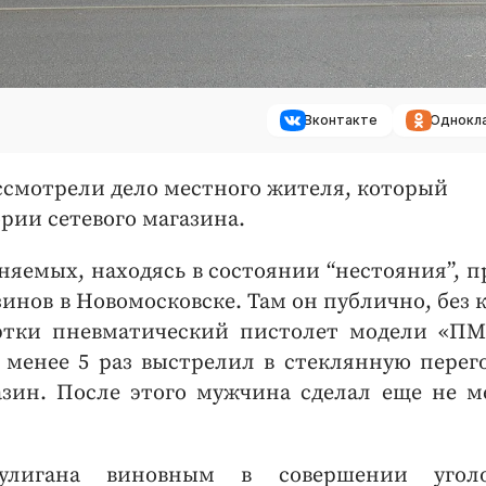
Вконтакте
Однокл
ссмотрели дело местного жителя, который
рии сетевого магазина.
иняемых, находясь в состоянии “нестояния”, 
инов в Новомосковске. Там он публично, без к
уртки пневматический пистолет модели «ПМ
е менее 5 раз выстрелил в стеклянную перег
зин. После этого мужчина сделал еще не м
хулигана виновным в совершении уголо