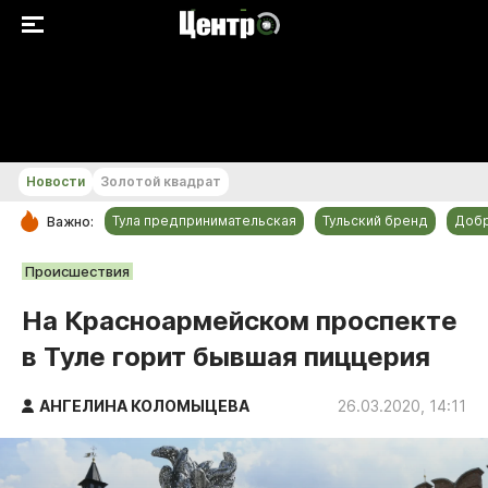
+30...+31 °С
Новости
Золотой квадрат
Тула предпринимательская
Тульский бренд
Доб
Важно:
РУБРИКИ
Происшествия
Общество
На Красноармейском проспекте
Культура
в Туле горит бывшая пиццерия
Происшествия
Спорт
АНГЕЛИНА КОЛОМЫЦЕВА
26.03.2020, 14:11
Тульский бренд
Тула предпринимательская