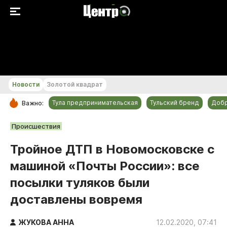
+29...+30 °С
Новости
Золотой квадрат
Тула предпринимательская
Тульский бренд
Доб
Важно:
РУБРИКИ
Происшествия
Общество
Тройное ДТП в Новомосковске с
Культура
машиной «Почты России»: все
Происшествия
посылки туляков были
Спорт
доставлены вовремя
Тульский бренд
Тула предпринимательская
ЖУКОВА АННА
12.02.2020, 07:41