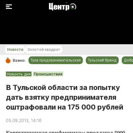
+22...+23 °С
Новости
Золотой квадрат
Тула предпринимательская
Тульский бренд
Доб
Важно:
РУБРИКИ
Новость дня
Происшествия
Общество
В Тульской области за попытку
Культура
дать взятку предпринимателя
Происшествия
оштрафовали на 175 000 рублей
Спорт
Тульский бренд
05.08.2013, 14:16
Тула предпринимательская
Коррупционная арифметика»: предлагал 5000