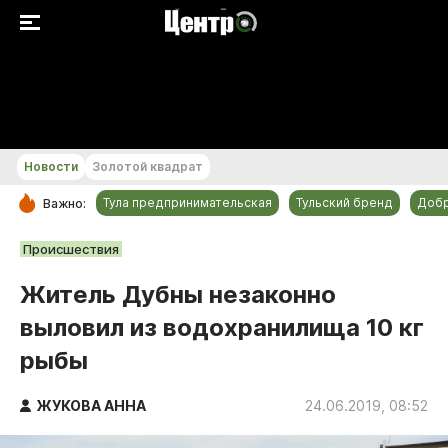
+23...+24 °С
Новости
Золотой квадрат
Тула предпринимательская
Тульский бренд
Доб
Важно:
РУБРИКИ
Происшествия
Общество
Житель Дубны незаконно
Культура
выловил из водохранилища 10 кг
Происшествия
рыбы
Спорт
Тульский бренд
ЖУКОВА АННА
24.06.2019, 08:52
Тула предпринимательская