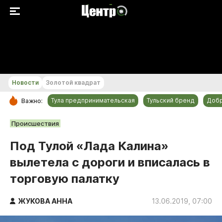
+24...+25 °С
Новости
Золотой квадрат
Тула предпринимательская
Тульский бренд
Доб
Важно:
РУБРИКИ
Происшествия
Общество
Под Тулой «Лада Калина»
Культура
вылетела с дороги и вписалась в
Происшествия
торговую палатку
Спорт
Тульский бренд
ЖУКОВА АННА
13.06.2019, 07:00
Тула предпринимательская