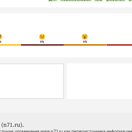
%
0%
0%
(n71.ru).
случае упоминания www.n71.ru как первоисточника информации