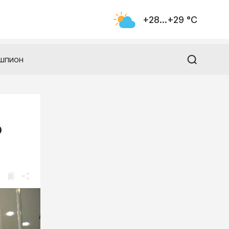
+28...+29 °С
шпион
ю