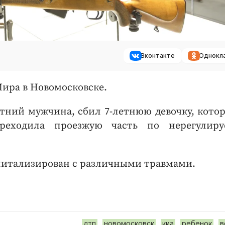
Вконтакте
Однокл
Мира в Новомосковске.
етний мужчина, сбил 7-летнюю девочку, котор
реходила проезжую часть по нерегулиру
спитализирован с различными травмами.
дтп
новомосковск
киа
ребенок
в