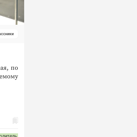
ассники
ая, по
емому
одитель