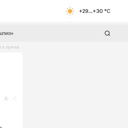
+29...+30 °С
шпион
 в прятки