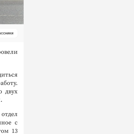
ассники
овели
диться
аботу.
о двух
.
 отдел
нное с
том 13