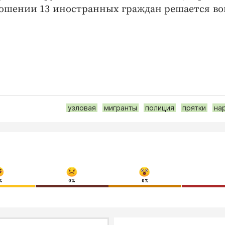
ношении 13 иностранных граждан решается во
узловая
мигранты
полиция
прятки
на
%
0%
0%