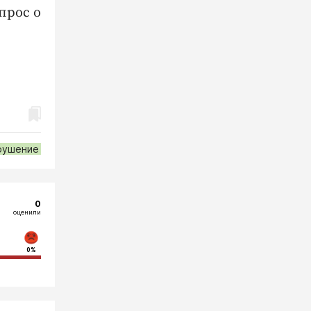
прос о
рушение
0
оценили
0%