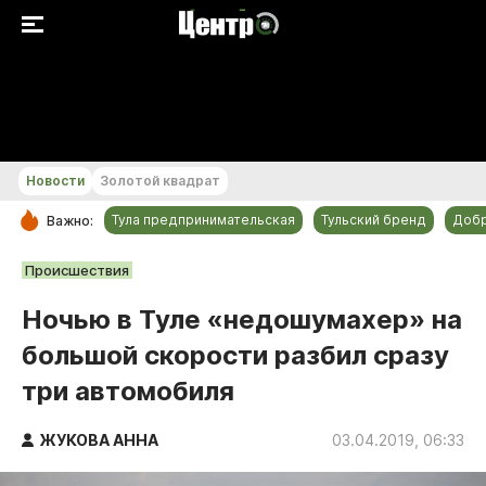
+22...+23 °С
Новости
Золотой квадрат
Тула предпринимательская
Тульский бренд
Доб
Важно:
РУБРИКИ
Происшествия
Общество
Ночью в Туле «недошумахер» на
Культура
большой скорости разбил сразу
Происшествия
три автомобиля
Спорт
Тульский бренд
ЖУКОВА АННА
03.04.2019, 06:33
Тула предпринимательская