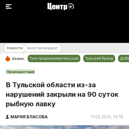
+18...+19 °С
Новости
Золотой квадрат
Тула предпринимательская
Тульский бренд
Доб
Важно:
РУБРИКИ
Происшествия
Общество
В Тульской области из-за
Культура
нарушений закрыли на 90 суток
Происшествия
рыбную лавку
Спорт
Тульский бренд
МАРИЯ ВЛАСОВА
17.02.2019, 13:16
Тула предпринимательская