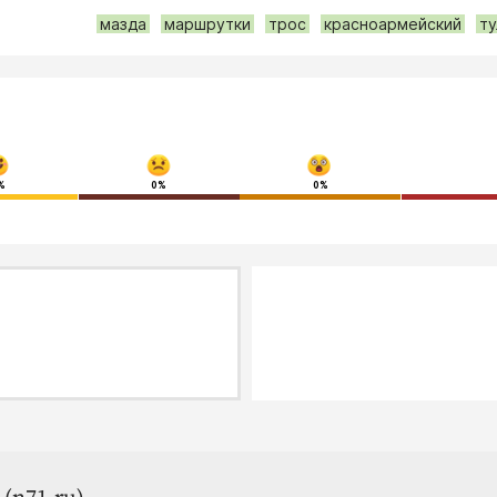
мазда
маршрутки
трос
красноармейский
ту
%
0%
0%