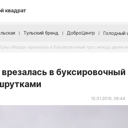
й квадрат
льская
Тульский бренд
ДоброЦентр
Голодный 
 Тулы «Мазда» врезалась в буксировочный трос между двумя 
 врезалась в буксировочный
шрутками
10.01.2019, 08:44