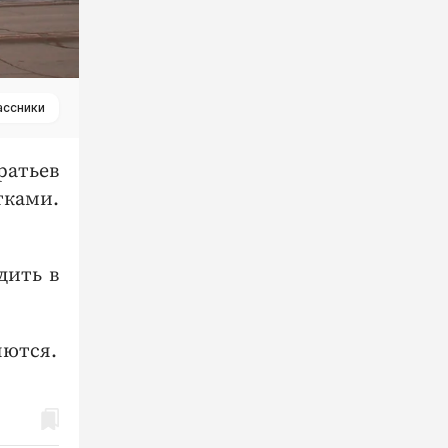
ассники
ратьев
ками.
дить в
яются.