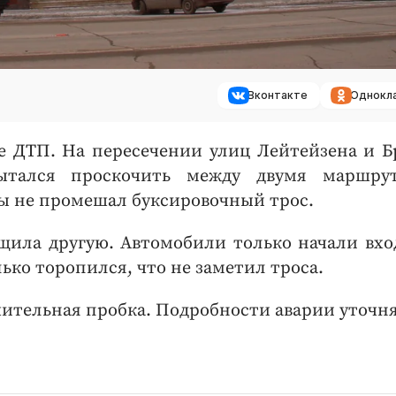
Вконтакте
Однокл
 ДТП. На пересечении улиц Лейтейзена и Б
ытался проскочить между двумя маршрут
бы не промешал буксировочный трос.
щила другую. Автомобили только начали вхо
ько торопился, что не заметил троса.
шительная пробка. Подробности аварии уточн