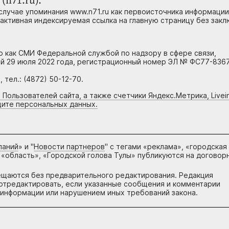
(n71.ru).
случае упоминания www.n71.ru как первоисточника информации
 активная индексируемая ссылка на главную страницу без зак
но как СМИ Федеральной службой по надзору в сфере связи,
й 29 июля 2022 года, регистрационный номер ЭЛ № ФС77-8367
тел.: (4872) 50-12-70.
 Пользователей сайта, а также счетчики Яндекс.Метрика, Livein
щите персональных данных.
паний
» и "
Новости партнеров
" с тегами «реклама», «городская
 «область», «Городской голова Тулы» публикуются на договор
ещаются без предварительного редактирования. Редакция
и отредактировать, если указанные сообщения и комментарии
информации или нарушением иных требований закона.