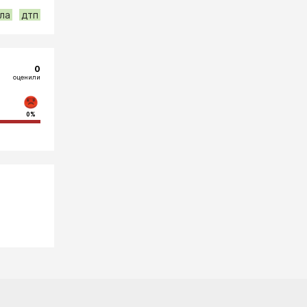
ла
дтп
0
оценили
0%