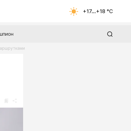
+17...+18 °С
шпион
маршрутками