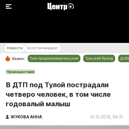
+21...+22 °С
Новости
Золотой квадрат
Тула предпринимательская
Тульский бренд
Доб
Важно:
РУБРИКИ
Происшествия
Общество
В ДТП под Тулой пострадали
Культура
четверо человек, в том числе
Происшествия
годовалый малыш
Спорт
Тульский бренд
ЖУКОВА АННА
10.12.2018, 08:31
Тула предпринимательская