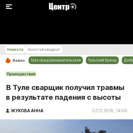
+21...+22 °С
Новости
Золотой квадрат
Тула предпринимательская
Тульский бренд
Доб
Важно:
РУБРИКИ
Происшествия
Общество
В Туле сварщик получил травмы
Культура
в результате падения с высоты
Происшествия
Спорт
ЖУКОВА АННА
07.12.2018, 14:00
Тульский бренд
Тула предпринимательская