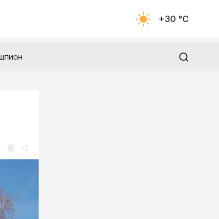
+30 °С
шпион