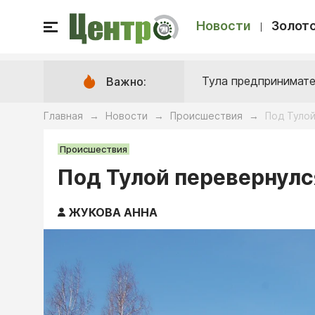
Новости
Золото
Тула предпринимате
Важно:
Главная
Новости
Происшествия
Под Туло
→
→
→
Происшествия
Под Тулой перевернулс
ЖУКОВА АННА