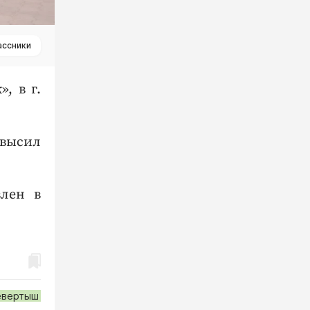
ассники
, в г.
евысил
влен в
евертыш