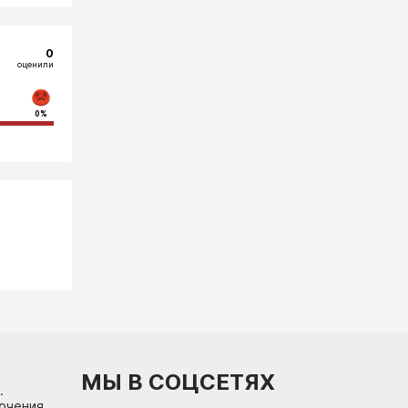
0
оценили
0%
МЫ В СОЦСЕТЯХ
.
лючения