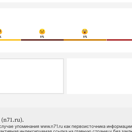
%
0%
0%
(n71.ru).
случае упоминания www.n71.ru как первоисточника информации
 активная индексируемая ссылка на главную страницу без зак