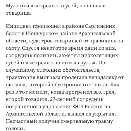
ДоброЦентр
Мужчина выстрелил в гусей, но попал в
товарища
Голодный шпион
Инцидент произошел в районе Саргинских
болот в Шенкурском районе Архангельской
области, куда трое товарищей отправились на
охоту. Спустя некоторое время один из них,
сотрудник полиции, заметил низколетящих
гусей и выстрелил по ним из ружья. По
случайному стечению обстоятельств,
траектория выстрела пролегала неподалеку от
шалаша, который обустроили охотники. Как
раз в тот момент, когда прогремел выстрел,
второй товарищ, 27-летний сотрудник
пограничного управления ФСБ России по
Архангельской области, вышел из укрытия.
Несчастный получил смертельную травму
головы.