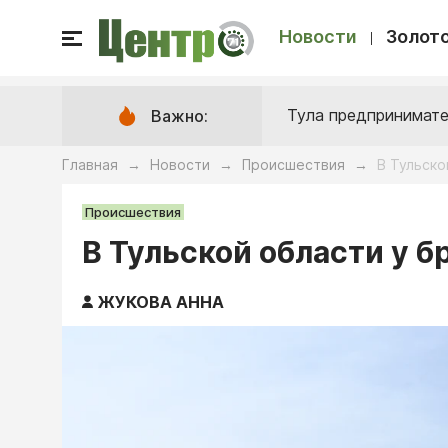
Новости
Золото
Тула предпринимате
Важно:
Главная
Новости
Происшествия
В Тульско
→
→
→
Происшествия
В Тульской области у б
ЖУКОВА АННА