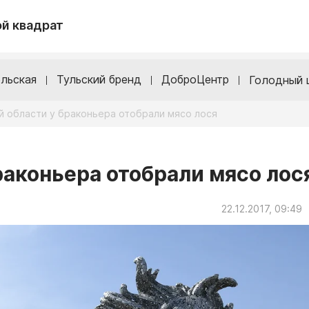
й квадрат
льская
Тульский бренд
ДоброЦентр
Голодный 
й области у браконьера отобрали мясо лося
раконьера отобрали мясо лос
22.12.2017, 09:49