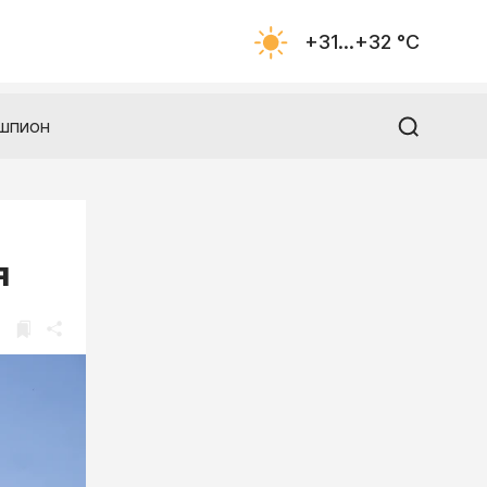
+31...+32 °С
шпион
я