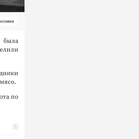
ассники
е была
елили
удники
мясо.
ота по