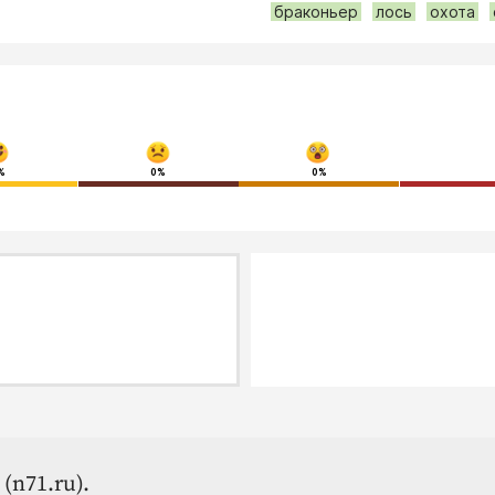
браконьер
лось
охота
%
0%
0%
(n71.ru).