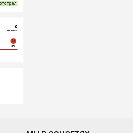
отстрел
0
оценили
0%