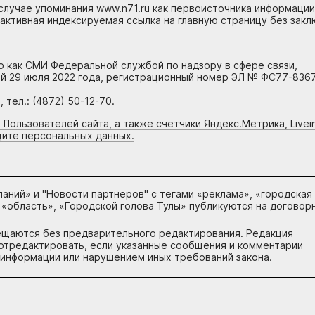
случае упоминания www.n71.ru как первоисточника информации
 активная индексируемая ссылка на главную страницу без зак
но как СМИ Федеральной службой по надзору в сфере связи,
й 29 июля 2022 года, регистрационный номер ЭЛ № ФС77-8367
тел.: (4872) 50-12-70.
 Пользователей сайта, а также счетчики Яндекс.Метрика, Livein
щите персональных данных.
паний
» и "
Новости партнеров
" с тегами «реклама», «городская
 «область», «Городской голова Тулы» публикуются на договор
ещаются без предварительного редактирования. Редакция
и отредактировать, если указанные сообщения и комментарии
информации или нарушением иных требований закона.