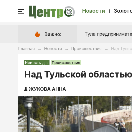
Новости
Золото
Тула предпринимате
Важно:
Главная
Новости
Происшествия
Над Туль
→
→
→
Новость дня
Происшествия
Над Тульской область
ЖУКОВА АННА