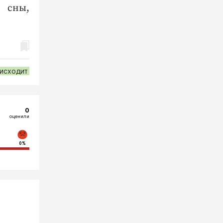
 сны,
оисходит
0
оценили
0%