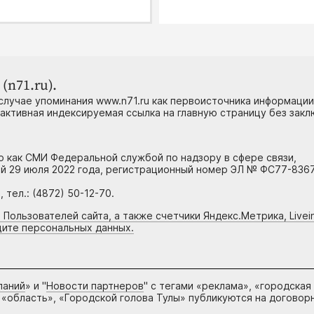
(n71.ru).
случае упоминания www.n71.ru как первоисточника информации
 активная индексируемая ссылка на главную страницу без зак
но как СМИ Федеральной службой по надзору в сфере связи,
й 29 июля 2022 года, регистрационный номер ЭЛ № ФС77-8367
тел.: (4872) 50-12-70.
 Пользователей сайта, а также счетчики Яндекс.Метрика, Livein
щите персональных данных.
паний
» и "
Новости партнеров
" с тегами «реклама», «городская
 «область», «Городской голова Тулы» публикуются на договор