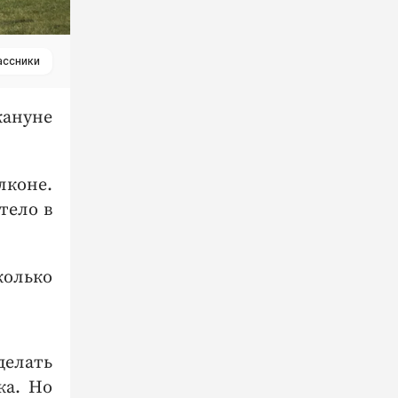
ассники
кануне
лконе.
тело в
колько
делать
ка. Но