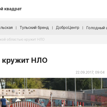
й квадрат
льская
Тульский бренд
ДоброЦентр
Голодный 
ской областью кружит НЛО
ю кружит НЛО
22.09.2017, 09:04