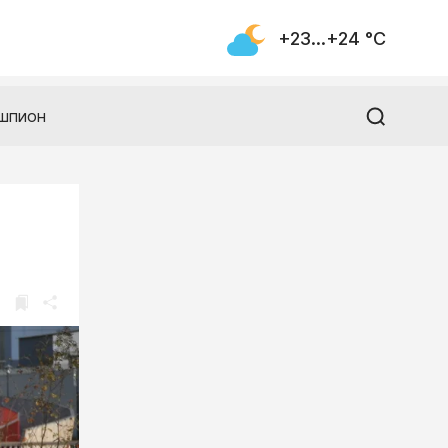
+23...+24 °С
шпион