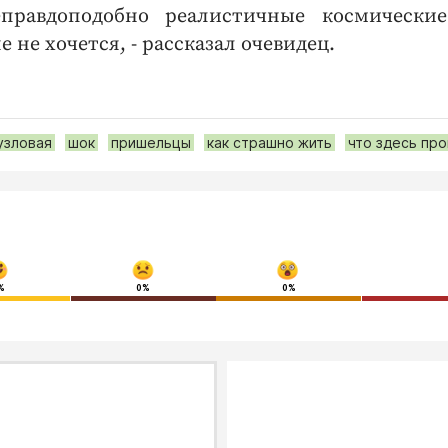
равдоподобно реалистичные космические
не хочется, - рассказал очевидец.
узловая
шок
пришельцы
как страшно жить
что здесь пр
%
0%
0%