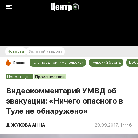
+23...+24 °С
Новости
Золотой квадрат
Тула предпринимательская
Тульский бренд
Доб
Важно:
РУБРИКИ
Новость дня
Происшествия
Общество
Видеокомментарий УМВД об
Культура
эвакуации: «Ничего опасного в
Происшествия
Туле не обнаружено»
Спорт
Тульский бренд
ЖУКОВА АННА
20.09.2017, 14:46
Тула предпринимательская