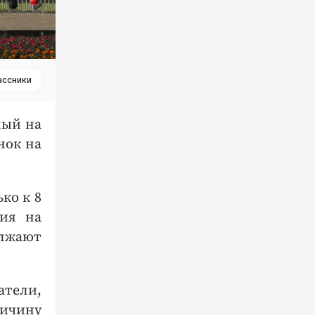
ассники
ный на
нок на
ко к 8
тия на
олжают
атели,
ричину