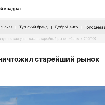
й квадрат
льская
Тульский бренд
ДоброЦентр
Голодный 
лачут: пожар уничтожил старейший рынок «Салют» (ФОТО)
уничтожил старейший рынок