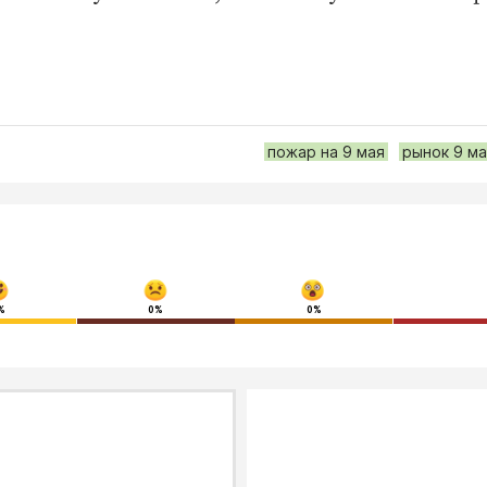
пожар на 9 мая
рынок 9 ма
%
0%
0%