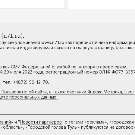
(n71.ru).
случае упоминания www.n71.ru как первоисточника информации
 активная индексируемая ссылка на главную страницу без зак
но как СМИ Федеральной службой по надзору в сфере связи,
й 29 июля 2022 года, регистрационный номер ЭЛ № ФС77-8367
тел.: (4872) 50-12-70.
 Пользователей сайта, а также счетчики Яндекс.Метрика, Livein
щите персональных данных.
паний
» и "
Новости партнеров
" с тегами «реклама», «городская
 «область», «Городской голова Тулы» публикуются на договор