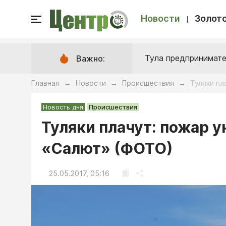
Новости
Золото
Тула предпринимате
Важно:
Главная
Новости
Происшествия
Туляки п
→
→
→
Новость дня
Происшествия
Туляки плачут: пожар 
«Салют» (ФОТО)
25.05.2017, 05:16