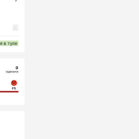
я в туле
0
оценили
0%