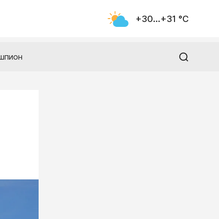
+30...+31 °С
шпион