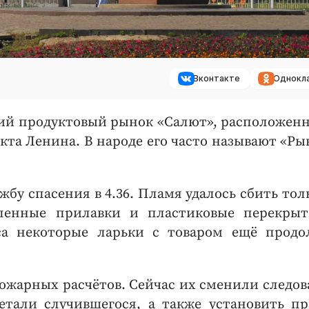
Вконтакте
Однокл
ший продуктовый рынок «Салют», расположен
екта Ленина. В народе его часто называют «Ры
бу спасения в 4.36. Пламя удалось сбить толь
ленные прилавки и пластиковые перекры
са некоторые ларьки с товаром ещё прод
ожарных расчётов. Сейчас их сменили следов
етали случившегося, а также установить п