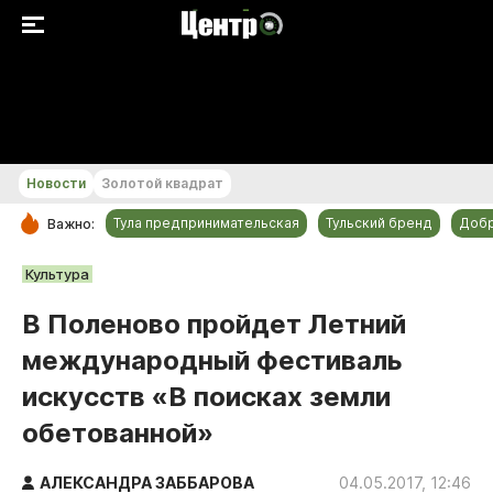
+30 °С
Новости
Золотой квадрат
Тула предпринимательская
Тульский бренд
Доб
Важно:
РУБРИКИ
Культура
Общество
В Поленово пройдет Летний
Культура
международный фестиваль
Происшествия
искусств «В поисках земли
Спорт
обетованной»
Тульский бренд
Тула предпринимательская
АЛЕКСАНДРА ЗАББАРОВА
04.05.2017, 12:46