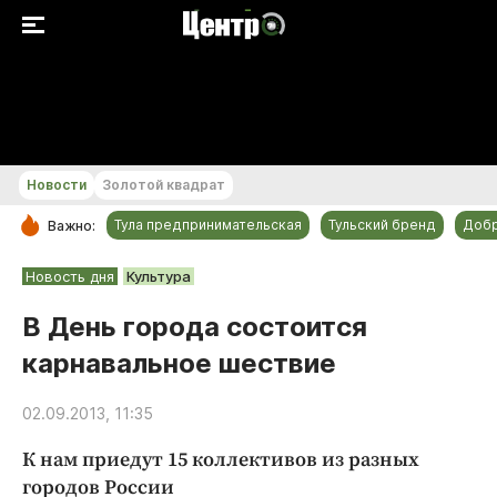
+18...+19 °С
Новости
Золотой квадрат
Тула предпринимательская
Тульский бренд
Доб
Важно:
РУБРИКИ
Новость дня
Культура
Общество
В День города состоится
Культура
карнавальное шествие
Происшествия
Спорт
02.09.2013, 11:35
Тульский бренд
К нам приедут 15 коллективов из разных
Тула предпринимательская
городов России