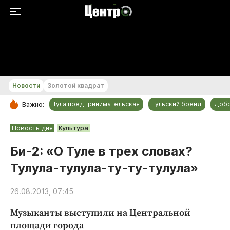
+18...+19 °С
Новости
Золотой квадрат
Тула предпринимательская
Тульский бренд
Доб
Важно:
РУБРИКИ
Новость дня
Культура
Общество
Би-2: «О Туле в трех словах?
Культура
Тулула-тулула-ту-ту-тулула»
Происшествия
Спорт
26.08.2013, 07:45
Тульский бренд
Музыканты выступили на Центральной
Тула предпринимательская
площади города