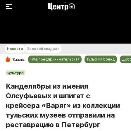
+17...+18 °С
Новости
Золотой квадрат
Тула предпринимательская
Тульский бренд
Доб
Важно:
РУБРИКИ
Культура
Общество
Канделябры из имения
Культура
Олсуфьевых и шпигат с
Происшествия
крейсера «Варяг» из коллекции
Спорт
тульских музеев отправили на
Тульский бренд
реставрацию в Петербург
Тула предпринимательская