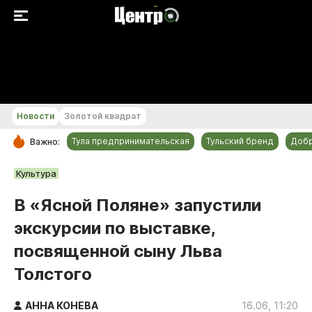
+22...+23 °С
Новости
Золотой квадрат
Тула предпринимательская
Тульский бренд
Доб
Важно:
РУБРИКИ
Культура
Общество
В «Ясной Поляне» запустили
Культура
экскурсии по выставке,
Происшествия
посвященной сыну Льва
Спорт
Толстого
Тульский бренд
Тула предпринимательская
АННА КОНЕВА
16.06, 11:20