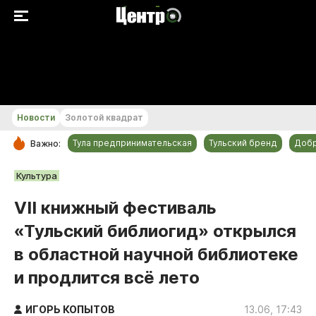
+29...+30 °С
Новости
Золотой квадрат
Тула предпринимательская
Тульский бренд
Доб
Важно:
РУБРИКИ
Культура
Общество
VII книжный фестиваль
Культура
«Тульский библиогид» открылся
Происшествия
в областной научной библиотеке
Спорт
и продлится всё лето
Тульский бренд
Тула предпринимательская
ИГОРЬ КОПЫТОВ
13.06, 17:43