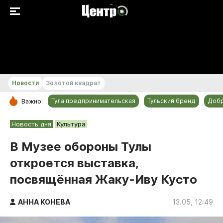
+22...+23 °С
Новости
Золотой квадрат
Тула предпринимательская
Тульский бренд
Доб
Важно:
РУБРИКИ
Новость дня
Культура
Общество
В Музее обороны Тулы
Культура
откроется выставка,
Происшествия
посвящённая Жаку-Иву Кусто
Спорт
Тульский бренд
АННА КОНЕВА
13.05, 12:49
Тула предпринимательская