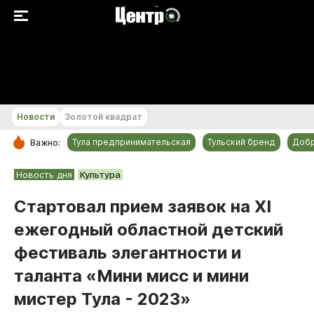
+22...+23 °С
Новости
Золотой квадрат
Тула предпринимательская
Тульский бренд
Доб
Важно:
РУБРИКИ
Новость дня
Культура
Общество
Стартовал прием заявок на XI
Культура
ежегодный областной детский
Происшествия
фестиваль элегантности и
Спорт
таланта «Мини мисс и мини
Тульский бренд
мистер Тула - 2023»
Тула предпринимательская