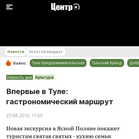
+30 °С
Новости
Золотой квадрат
Тула предпринимательская
Тульский бренд
Доб
Важно:
РУБРИКИ
Новость дня
Культура
Общество
Впервые в Туле:
Культура
гастрономический маршрут
Происшествия
Спорт
23.08.2013, 11:05
Тульский бренд
Новая экскурсия в Ясной Поляне покажет
Тула предпринимательская
туристам святая святых - кухню семьи