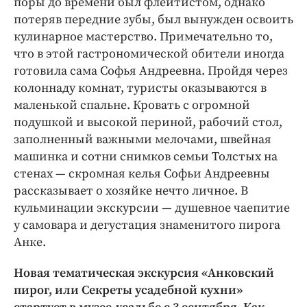
поры до времени был флейтистом, однако
потеряв передние зубы, был вынужден освоить
кулинарное мастерство. Примечательно то,
что в этой гастрономической обители иногда
готовила сама Софья Андреевна. Пройдя через
колоннаду комнат, туристы оказываются в
маленькой спальне. Кровать с огромной
подушкой и высокой периной, рабочий стол,
заполненный важными мелочами, швейная
машинка и сотни снимков семьи Толстых на
стенах — скромная келья Софьи Андреевны
рассказывает о хозяйке нечто личное. В
кульминации экскурсии — душевное чаепитие
у самовара и дегустация знаменитого пирога
Анке.
Новая
тематическая
экскурсия
«Анковский
пирог,
или
Секреты
усадебной
кухни»