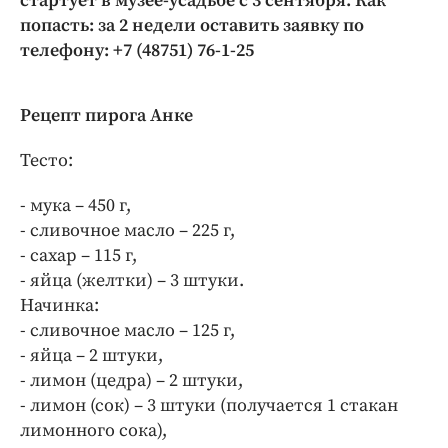
стартует
в
музее-усадьбе
с
3
сентября.
Как
попасть:
за
2
недели
оставить
заявку
по
телефону:
+7 (48751) 76-1-25
Рецепт
п
ирога
Анке
Тесто:
- мука – 450 г,
- сливочное масло – 225 г,
- сахар – 115 г,
- яйца (желтки) – 3 штуки.
Начинка:
- сливочное масло – 125 г,
- яйца – 2 штуки,
- лимон (цедра) – 2 штуки,
- лимон (сок) – 3 штуки (получается 1 стакан
лимонного сока),